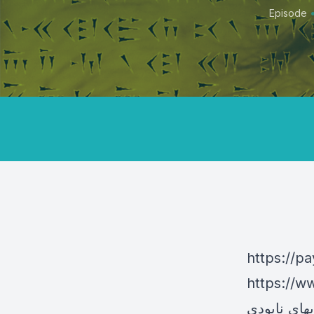
Episode
https://p
ا و ترفندهایخطرناک
های نابودی