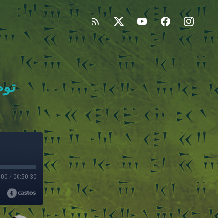
توط
:00
/
00:50:30